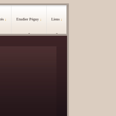
tés
↓
Etudier Péguy
↓
Liens
↓