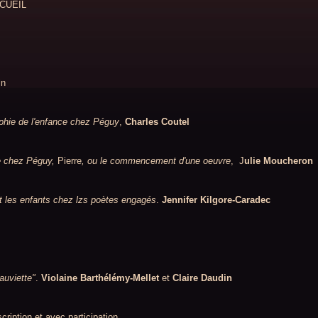
CCUEIL
in
phie de l'enfance chez Péguy
,
Charles Coutel
ce chez Péguy,
Pierre
, ou le commencement
d'une oeuvre
, J
ulie Moucheron
t les enfants chez lzs poètes engagés
.
Jennifer Kilgore-Caradec
auviette"
.
Violaine Barthélémy-Mellet
et
Claire Daudin
ription et avec participation