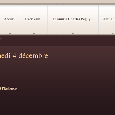
Accueil
L'écrivain
↓
L’Amitié Charles Péguy
↓
Actuali
2021
medi 4 décembre
t l'Enfance