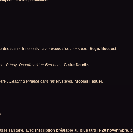
e des saints Innocents
: les raisons d'un massacre
.
Régis Bocquet
s : Péguy, Dostoïevski et Bernanos
.
Claire Daudin
.
 été". L'esprit d'enfance dans les
Mystères.
Nicolas Faguer
.
s
passe sanitaire, avec
inscription préalable au plus tard le 28 novenmbre
,
pa